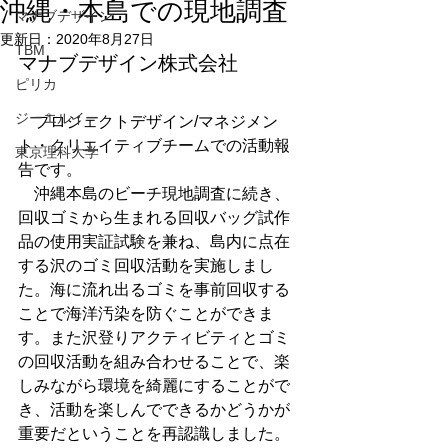
沖縄・本島での現地調査
マナブデザイン
更新日：
2020年8月27日
TBM
マナブデザイン株式会社
ピリカ
ジーエルイー
　プロジェクトデザイン/マネジメン
ト・クリエイティブチームでの活動報
東京理科大学
告です。
　沖縄本島のビーチ現地調査に続き、
回収ゴミから生まれる回収バッグ試作
品の使用実証試験を兼ね、島内に点在
する沢のゴミ回収活動を実施しまし
た。海に流れ出るゴミを事前回収する
ことで海洋汚染を防ぐことができま
す。また沢登りアクティビティとゴミ
の回収活動を組み合わせることで、楽
しみながら環境を綺麗にすることがで
き、活動を楽しんでできるかどうかが
重要だということを再認識しました。