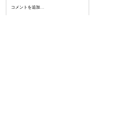
コメントを追加…
試作：CNT入りレジン活
用アウトプット
お問い合わせ
株式会社マナティ
沖縄県那覇市松尾1-21-61 シティハイム松
尾202
https://www.coralisfriend.com
お名前
メールアドレス