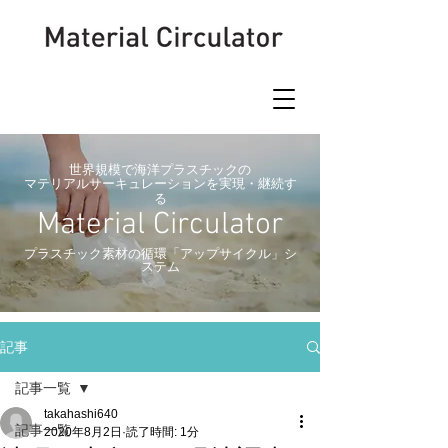
世界規模で海洋プラスチックの
マテリアルサーキュレーションを実現・継続す
る
Material Circulator
​プラスチック素材の循環「アップサイクル」シ
ステム
記事
記事一覧
takahashi640
記事一覧
2020年8月2日
読了時間: 1分