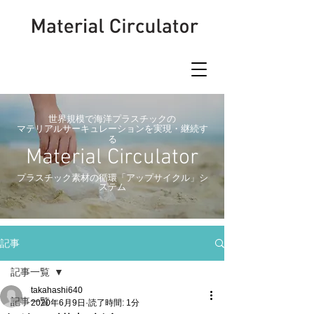
世界規模で海洋プラスチックの
マテリアルサーキュレーションを実現・継続す
る
Material Circulator
​プラスチック素材の循環「アップサイクル」シ
ステム
記事
記事一覧
takahashi640
記事一覧
2020年6月9日
読了時間: 1分