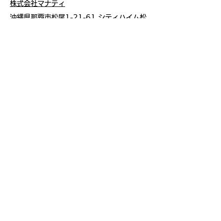
株式会社マナティ
沖縄県那覇市松尾1-21-61 シティハイム松
尾202
https://www.coralisfriend.com
お名前
メールアドレス
件名
メッセージ