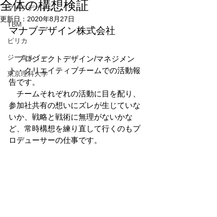
全体の構想検証
マナブデザイン
更新日：
2020年8月27日
TBM
マナブデザイン株式会社
ピリカ
ジーエルイー
　プロジェクトデザイン/マネジメン
ト・クリエイティブチームでの活動報
東京理科大学
告です。
　チームそれぞれの活動に目を配り、
参加社共有の想いにズレが生じていな
いか、戦略と戦術に無理がないかな
ど、常時構想を練り直して行くのもプ
ロデューサーの仕事です。