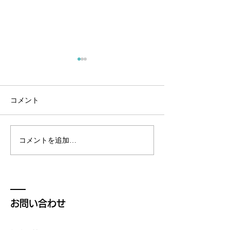
コメント
広報活動
コメントを追加…
試作：CNT入りレジン活
用アウトプット
お問い合わせ