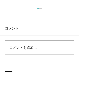
コメント
広報活動
コメントを追加…
試作：CNT入りレジン活
用アウトプット
お問い合わせ
株式会社マナティ
沖縄県那覇市松尾1-21-61 シティハイム松
尾202