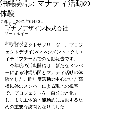
沖縄訪問：マナティ活動の
マナブデザイン
体験
TBM
更新日：
2021年6月20日
ピリカ
マナブデザイン株式会社
ジーエルイー
東京理科大学
　プロジェクトサブリーダー、プロジ
ェクトデザイン/マネジメント・クリエ
イティブチームでの活動報告です。
　今年度の活動開始は、新たなメンバ
ーによる沖縄訪問とマナティ活動の体
験でした。昨年度活動の中心にいた高
橋以外のメンバーによる現地の視察
で、プロジェクトを「自分ごと化」
し、より主体的・能動的に活動するた
めの重要な訪問となりました。