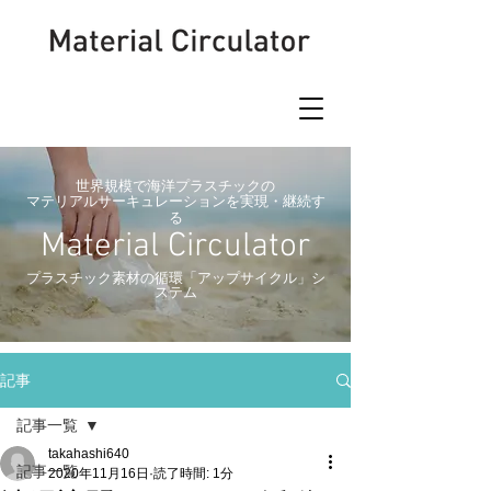
世界規模で海洋プラスチックの
マテリアルサーキュレーションを実現・継続す
る
Material Circulator
​プラスチック素材の循環「アップサイクル」シ
ステム
記事
記事一覧
takahashi640
記事一覧
2020年11月16日
読了時間: 1分