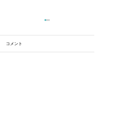
コメント
広報活動
コメントを追加…
試作：CNT入りレジン活
用アウトプット
お問い合わせ
株式会社マナティ
沖縄県那覇市松尾1-21-61 シティハイム松