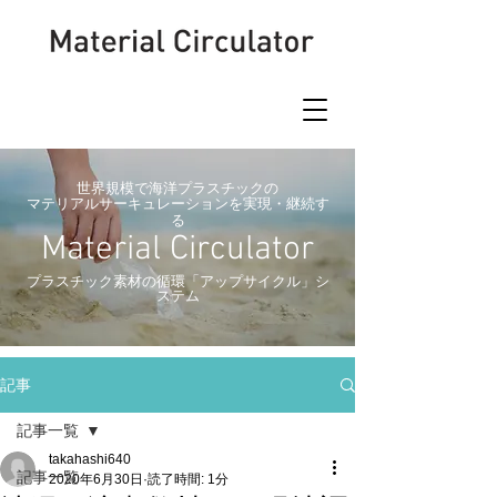
世界規模で海洋プラスチックの
マテリアルサーキュレーションを実現・継続す
る
Material Circulator
​プラスチック素材の循環「アップサイクル」シ
ステム
記事
記事一覧
takahashi640
記事一覧
2020年6月30日
読了時間: 1分