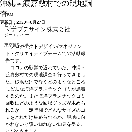
沖縄・渡嘉敷村での現地調
マナブデザイン
査
TBM
更新日：
2020年8月27日
ピリカ
マナブデザイン株式会社
ジーエルイー
東京理科大学
　プロジェクトデザイン/マネジメン
ト・クリエイティブチームでの活動報
告です。
　コロナの影響で遅れていた、沖縄・
渡嘉敷村での現地調査を行ってきまし
た。砂浜だけでなくどのようなところ
にどんな海洋プラスチックゴミが漂着
するのか。また海洋プラスチックゴミ
回収にどのような回収グッズが求めら
れるか。一定時間でどんなサイズのゴ
ミをどれだけ集められるか、現地に向
かわないと窺い知れない知見を得るこ
とができました。