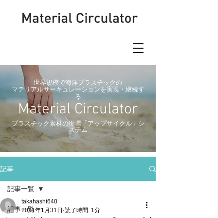
世界規模で海洋プラスチックの
マテリアルサーキュレーションを実現・継続す
る
Material Circulator
​プラスチック素材の循環「アップサイクル」シ
ステム
記事
記事一覧
takahashi640
記事一覧
2021年1月31日
読了時間: 1分