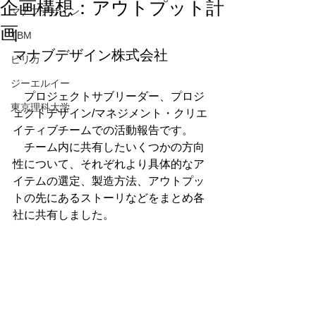
企画構想：アウトプット計
マナブデザイン
画
TBM
マナブデザイン株式会社
ピリカ
ジーエルイー
　プロジェクトサブリーダー、プロジ
東京理科大学
ェクトデザイン/マネジメント・クリエ
イティブチームでの活動報告です。
　チーム内に共有したいくつかの方向
性について、それぞれより具体的なア
イテムの選定、製造方法、アウトプッ
トの先にあるストーリなどをまとめ各
社に共有しました。