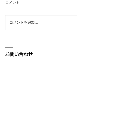
コメント
広報活動
コメントを追加…
試作：CNT入りレジン活
用アウトプット
お問い合わせ
株式会社マナティ
沖縄県那覇市松尾1-21-61 シティハイム松
尾202
https://www.coralisfriend.com
お名前