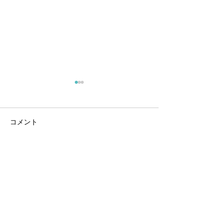
コメント
広報活動
コメントを追加…
試作：CNT入りレジン活
用アウトプット
お問い合わせ