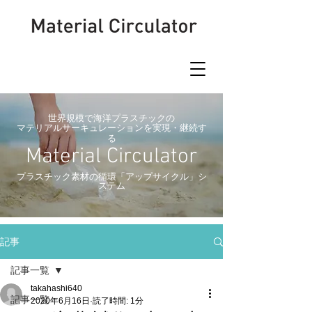
世界規模で海洋プラスチックの
マテリアルサーキュレーションを実現・継続す
る
Material Circulator
​プラスチック素材の循環「アップサイクル」シ
ステム
記事
記事一覧
takahashi640
記事一覧
2020年6月16日
読了時間: 1分