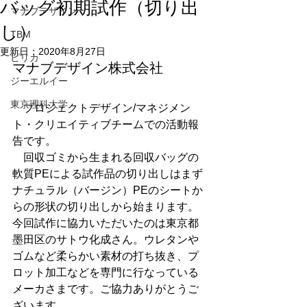
バッグ初期試作（切り出
マナブデザイン
し）
TBM
更新日：
2020年8月27日
ピリカ
マナブデザイン株式会社
ジーエルイー
東京理科大学
　プロジェクトデザイン/マネジメン
ト・クリエイティブチームでの活動報
告です。
　回収ゴミから生まれる回収バッグの
軟質PEによる試作品の切り出しはまず
ナチュラル（バージン）PEのシートか
らの形状の切り出しから始まります。
今回試作に協力いただいたのは東京都
墨田区のサトウ化成さん。ウレタンや
ゴムなど柔らかい素材の打ち抜き、プ
ロット加工などを専門に行なっている
メーカさまです。ご協力ありがとうご
ざいます。